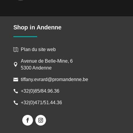
Shop in Andenne
Plan du site web

Avenue de Belle-Mine, 6

5300 Andenne
tiffany.evrard@promandenne.be

+32(0)85/84.96.36

+32(0)471/51.44.36
