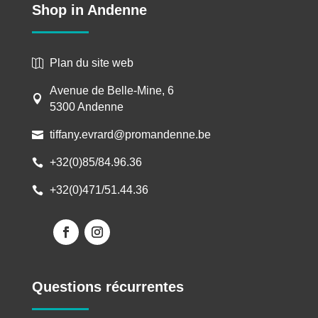
Shop in Andenne
Plan du site web

Avenue de Belle-Mine, 6

5300 Andenne
tiffany.evrard@promandenne.be

+32(0)85/84.96.36

+32(0)471/51.44.36

Questions récurrentes