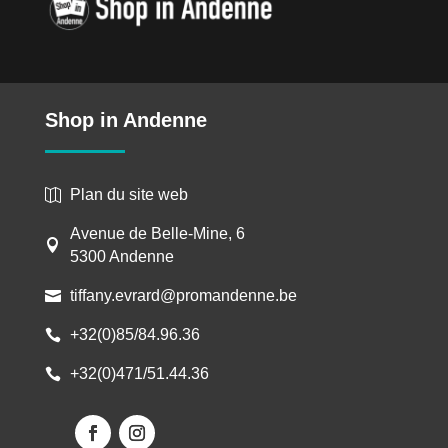
Shop in Andenne
Plan du site web

Avenue de Belle-Mine, 6

5300 Andenne
tiffany.evrard@promandenne.be

+32(0)85/84.96.36

+32(0)471/51.44.36
