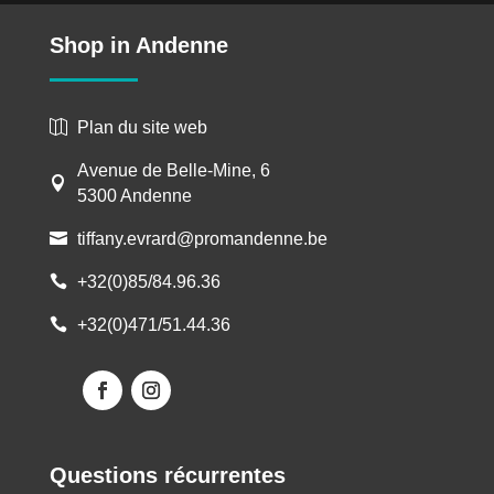
Shop in Andenne
Plan du site web

Avenue de Belle-Mine, 6

5300 Andenne
tiffany.evrard@promandenne.be

+32(0)85/84.96.36

+32(0)471/51.44.36

Questions récurrentes