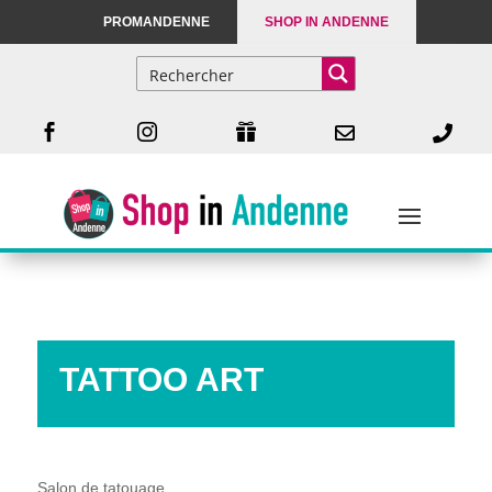
PROMANDENNE
SHOP IN ANDENNE





TATTOO ART
Salon de tatouage