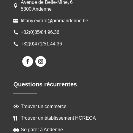
Avenue de Belle-Mine, 6

5300 Andenne
tiffany.evrard@promandenne.be

+32(0)85/84.96.36

+32(0)471/51.44.36

Questions récurrentes
Trouver un commerce

Trouver un établissement HORECA

Se garer à Andenne
