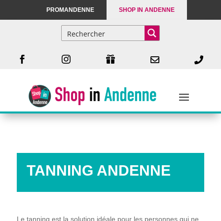
PROMANDENNE
SHOP IN ANDENNE





TANNING ANDENNE
Le tanning est la solution idéale pour les personnes qui ne