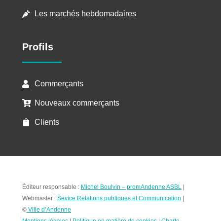
Les marchés hebdomadaires

Profils
Commerçants

Nouveaux commerçants

Clients

Éditeur responsable :
Michel Boulvin – promAndenne ASBL
|
Webmaster :
Sevice Relations publiques et Communication
|
©
Ville d’Andenne