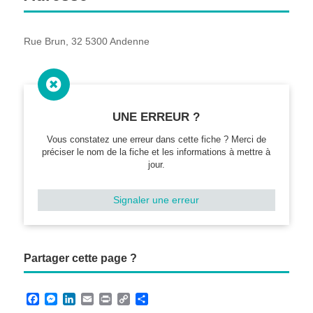
Rue Brun, 32 5300 Andenne

UNE ERREUR ?
Vous constatez une erreur dans cette fiche ? Merci de
préciser le nom de la fiche et les informations à mettre à
jour.
Signaler une erreur
Partager cette page ?
F
M
L
E
P
C
P
a
e
i
m
r
o
a