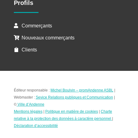
Profils
Commerçants

Nouveaux commerçants

Clients

Éditeur responsable :
Michel Boulvin – promAndenne ASBL
|
Webmaster :
Sevice Relations publiques et Communication
|
©
Ville d’Andenne
Mentions légales
|
Politique en matière de cookies
|
Charte
relative à la protection des données à caractère personnel
|
Déclaration d’accessibilité