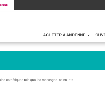
DENNE
ACHETER À ANDENNE
OUV
oins esthétiques tels que les massages, soins, etc.