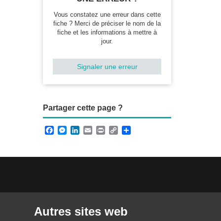
Vous constatez une erreur dans cette
fiche ? Merci de préciser le nom de la
fiche et les informations à mettre à
jour.
Signaler une erreur
Partager cette page ?
F
M
L
E
P
C
P
a
e
i
m
r
o
a
c
s
n
a
i
p
r
e
s
k
i
n
y
t
b
e
e
l
t
L
a
o
n
d
i
g
o
g
I
n
e
k
e
n
k
r
r
Autres sites web