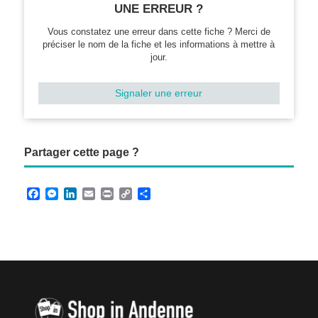
UNE ERREUR ?
Vous constatez une erreur dans cette fiche ? Merci de
préciser le nom de la fiche et les informations à mettre à
jour.
Signaler une erreur
Partager cette page ?
F
M
L
E
P
C
P
a
e
i
m
r
o
a
c
s
n
a
i
p
r
e
s
k
i
n
y
t
b
e
e
l
t
L
a
o
n
d
i
g
o
g
I
n
e
k
e
n
k
r
r