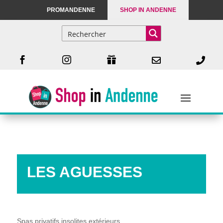
PROMANDENNE
SHOP IN ANDENNE





LES AGUESSES
Spas privatifs insolites extérieurs