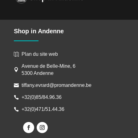
Shop in Andenne
Plan du site web

Avenue de Belle-Mine, 6

5300 Andenne
tiffany.evrard@promandenne.be

+32(0)85/84.96.36

+32(0)471/51.44.36
