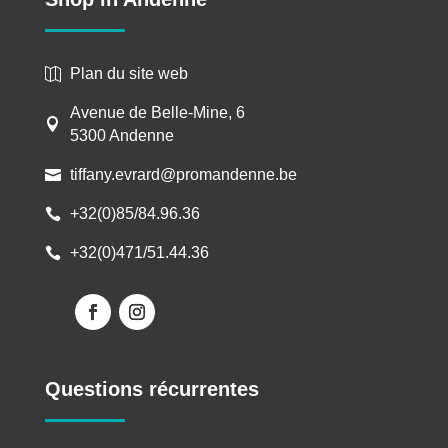
Plan du site web

Avenue de Belle-Mine, 6

5300 Andenne
tiffany.evrard@promandenne.be

+32(0)85/84.96.36

+32(0)471/51.44.36

Questions récurrentes