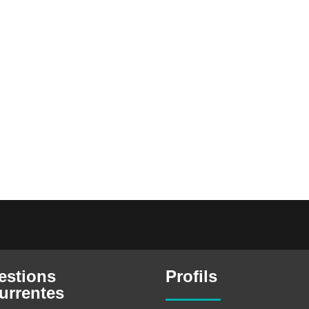
estions
Profils
urrentes