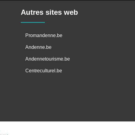
k
e
n
k
r
r
Autres sites web
Promandenne.be
Andenne.be
Andennetourisme.be
Centreculturel.be
e