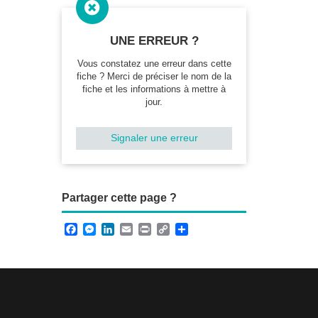

UNE ERREUR ?
Vous constatez une erreur dans cette
fiche ? Merci de préciser le nom de la
fiche et les informations à mettre à
jour.
Signaler une erreur
Partager cette page ?
F
M
L
E
P
C
P
a
e
i
m
r
o
a
c
s
n
a
i
p
r
e
s
k
i
n
y
t
b
e
e
l
t
L
a
o
n
d
i
g
o
g
I
n
e