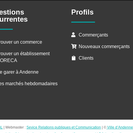
estions
Profils
urrentes
Commerçants

rouver un commerce
Nouveaux commerçants

rouver un établissement
Clients

ORECA
e garer à Andenne
es marchés hebdomadaires
BL
| Webmaster :
Sevice Relations publiques et Communication
| ©
Ville d’Andenn