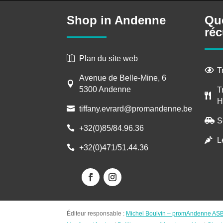
Shop in Andenne
Qu
réc
Plan du site web

T

Avenue de Belle-Mine, 6

5300 Andenne
T

H
tiffany.evrard@promandenne.be

S

+32(0)85/84.96.36

L

+32(0)471/51.44.36

Éditeur responsable :
Michel Boulvin – promAndenne AS