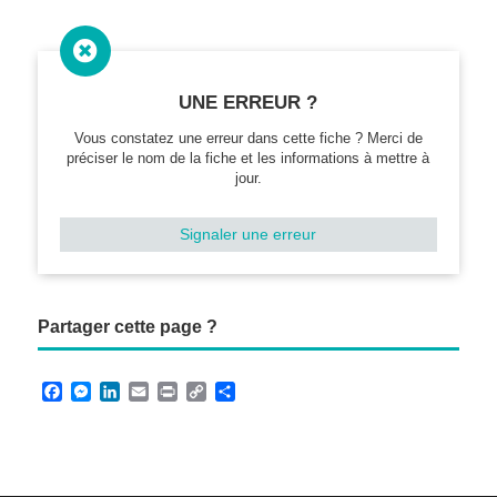

UNE ERREUR ?
Vous constatez une erreur dans cette fiche ? Merci de
préciser le nom de la fiche et les informations à mettre à
jour.
Signaler une erreur
Partager cette page ?
F
M
L
E
P
C
P
a
e
i
m
r
o
a
c
s
n
a
i
p
r
e
s
k
i
n
y
t
b
e
e
l
t
L
a
o
n
d
i
g