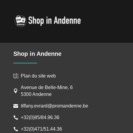
o
g
I
n
e
k
e
n
k
r
r
Shop in Andenne
Plan du site web

Avenue de Belle-Mine, 6

5300 Andenne
tiffany.evrard@promandenne.be

+32(0)85/84.96.36

+32(0)471/51.44.36
