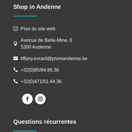
Shop in Andenne
Plan du site web

Avenue de Belle-Mine, 6

5300 Andenne
tiffany.evrard@promandenne.be

+32(0)85/84.96.36

+32(0)471/51.44.36

Questions récurrentes