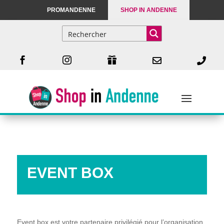
PROMANDENNE
SHOP IN ANDENNE





EVENT BOX
Event box est votre partenaire privilégié pour l’organisation,