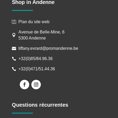
Shop in Andenne
Plan du site web

Avenue de Belle-Mine, 6

5300 Andenne
tiffany.evrard@promandenne.be

+32(0)85/84.96.36

+32(0)471/51.44.36

Questions récurrentes