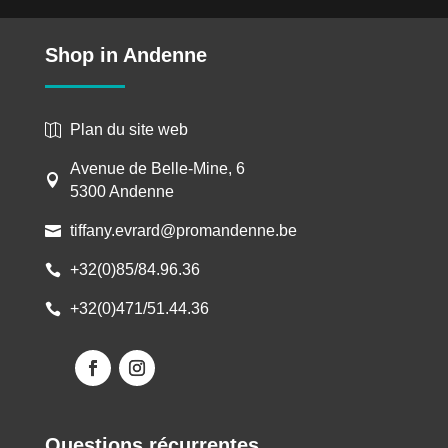
Shop in Andenne
Plan du site web

Avenue de Belle-Mine, 6

5300 Andenne
tiffany.evrard@promandenne.be

+32(0)85/84.96.36

+32(0)471/51.44.36

Questions récurrentes