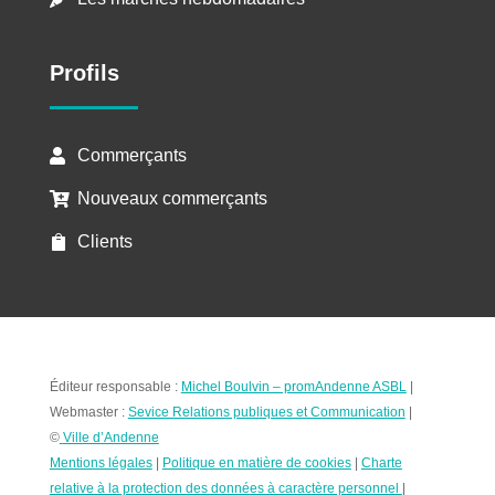
Profils
Commerçants

Nouveaux commerçants

Clients

Éditeur responsable :
Michel Boulvin – promAndenne ASBL
|
Webmaster :
Sevice Relations publiques et Communication
|
©
Ville d’Andenne
Mentions légales
|
Politique en matière de cookies
|
Charte
relative à la protection des données à caractère personnel
|