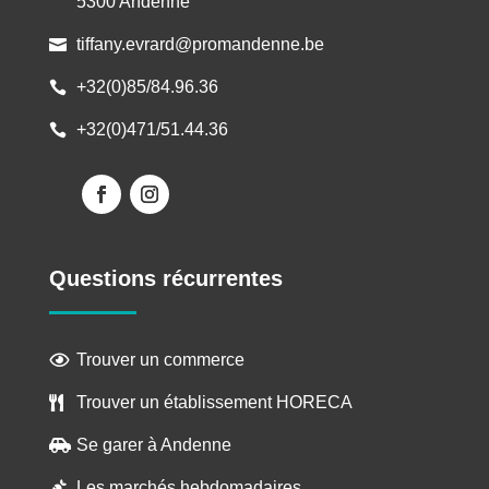
5300 Andenne
tiffany.evrard@promandenne.be

+32(0)85/84.96.36

+32(0)471/51.44.36

Questions récurrentes
Trouver un commerce

Trouver un établissement HORECA

Se garer à Andenne

Les marchés hebdomadaires
