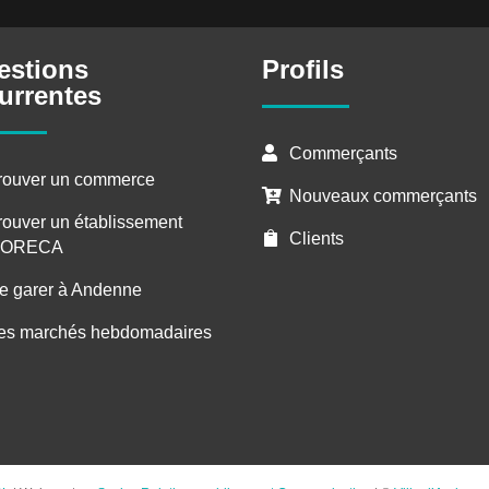
estions
Profils
urrentes
Commerçants

rouver un commerce
Nouveaux commerçants

rouver un établissement
Clients

ORECA
e garer à Andenne
es marchés hebdomadaires