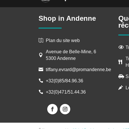
Shop in Andenne
Qu
réc
Plan du site web

T

Avenue de Belle-Mine, 6

5300 Andenne
T

H
tiffany.evrard@promandenne.be

S

+32(0)85/84.96.36

L

+32(0)471/51.44.36
