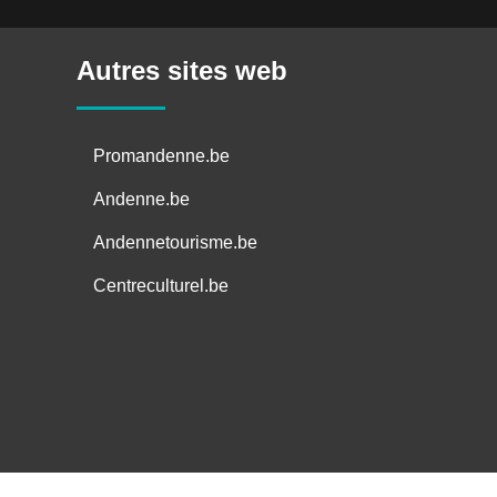
o
g
I
n
e
k
e
n
k
r
r
Autres sites web
Promandenne.be
Andenne.be
Andennetourisme.be
Centreculturel.be