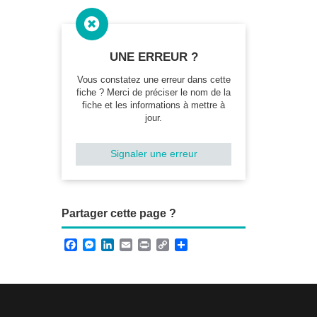

UNE ERREUR ?
Vous constatez une erreur dans cette
fiche ? Merci de préciser le nom de la
fiche et les informations à mettre à
jour.
Signaler une erreur
Partager cette page ?
F
M
L
E
P
C
P
a
e
i
m
r
o
a
c
s
n
a
i
p
r
e
s
k
i
n
y
t
b
e
e
l
t
L
a
o
n
d
i
g