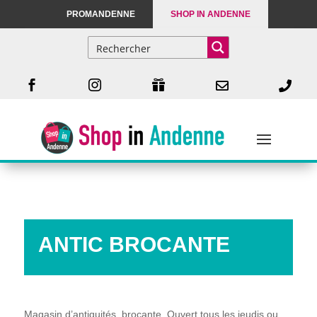
PROMANDENNE
SHOP IN ANDENNE





ANTIC BROCANTE
Magasin d’antiquités, brocante. Ouvert tous les jeudis ou