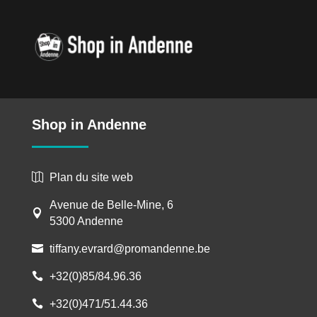
o
g
I
n
e
k
e
n
k
r
r
Shop in Andenne
Plan du site web

Avenue de Belle-Mine, 6

5300 Andenne
tiffany.evrard@promandenne.be

+32(0)85/84.96.36

+32(0)471/51.44.36
