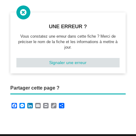

UNE ERREUR ?
Vous constatez une erreur dans cette fiche ? Merci de
préciser le nom de la fiche et les informations à mettre à
jour.
Signaler une erreur
Partager cette page ?
F
M
L
E
P
C
P
a
e
i
m
r
o
a
c
s
n
a
i
p
r
e
s
k
i
n
y
t
b
e
e
l
t
L
a
o
n
d
i
g