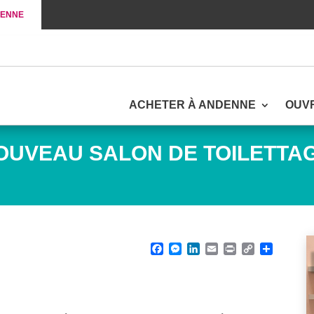
DENNE
ACHETER À ANDENNE
OUV
OUVEAU SALON DE TOILETTAG
Facebook
Messenger
LinkedIn
Email
Print
Copy Lin
Parta