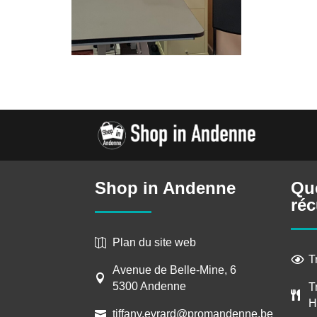
Shop in Andenne
Qu
réc
Plan du site web

T

Avenue de Belle-Mine, 6

5300 Andenne
T

H
tiffany.evrard@promandenne.be
