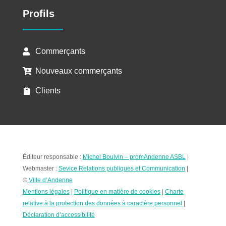
Profils
Commerçants

Nouveaux commerçants

Clients

Éditeur responsable :
Michel Boulvin – promAndenne ASBL
|
Webmaster :
Sevice Relations publiques et Communication
|
©
Ville d’Andenne
Mentions légales
|
Politique en matière de cookies
|
Charte
relative à la protection des données à caractère personnel
|
Déclaration d’accessibilité