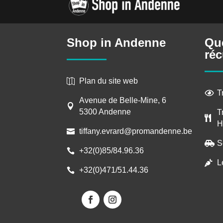
Shop in Andenne
Qu
réc
Plan du site web

T

Avenue de Belle-Mine, 6

5300 Andenne
T

H
tiffany.evrard@promandenne.be

S

+32(0)85/84.96.36

L

+32(0)471/51.44.36
