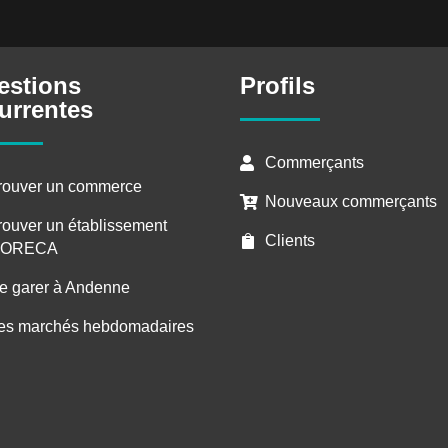
estions
Profils
urrentes
Commerçants

rouver un commerce
Nouveaux commerçants

rouver un établissement
Clients

ORECA
e garer à Andenne
es marchés hebdomadaires