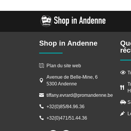
Shop in Andenne
Qu
réc
Plan du site web

T

Avenue de Belle-Mine, 6

5300 Andenne
T

H
tiffany.evrard@promandenne.be

S

+32(0)85/84.96.36

L

+32(0)471/51.44.36
