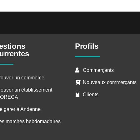
estions
Profils
urrentes
Commerçants

rouver un commerce
Nouveaux commerçants

rouver un établissement
Clients

ORECA
e garer à Andenne
es marchés hebdomadaires