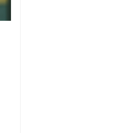
Outlook Live
n