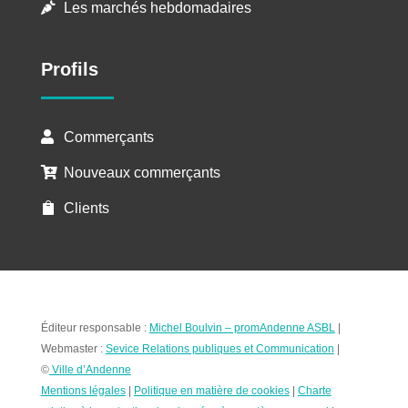
Les marchés hebdomadaires

Profils
Commerçants

Nouveaux commerçants

Clients

Éditeur responsable :
Michel Boulvin – promAndenne ASBL
|
Webmaster :
Sevice Relations publiques et Communication
|
©
Ville d’Andenne
Mentions légales
|
Politique en matière de cookies
|
Charte