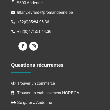
5300 Andenne
tiffany.evrard@promandenne.be

+32(0)85/84.96.36

+32(0)471/51.44.36

Questions récurrentes
Trouver un commerce

Trouver un établissement HORECA

Se garer à Andenne
