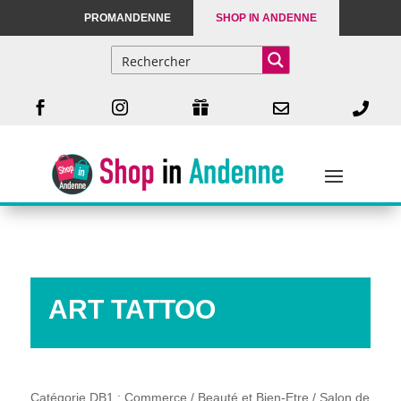
PROMANDENNE
SHOP IN ANDENNE





ART TATTOO
Catégorie DB1 : Commerce / Beauté et Bien-Etre / Salon de