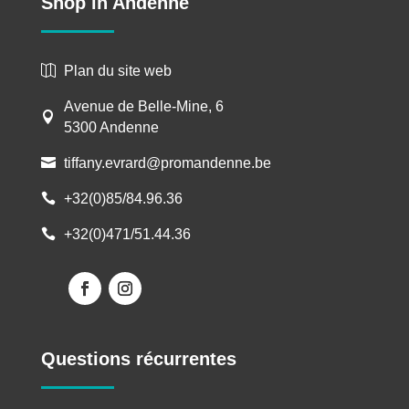
Shop in Andenne
Plan du site web

Avenue de Belle-Mine, 6

5300 Andenne
tiffany.evrard@promandenne.be

+32(0)85/84.96.36

+32(0)471/51.44.36

Questions récurrentes